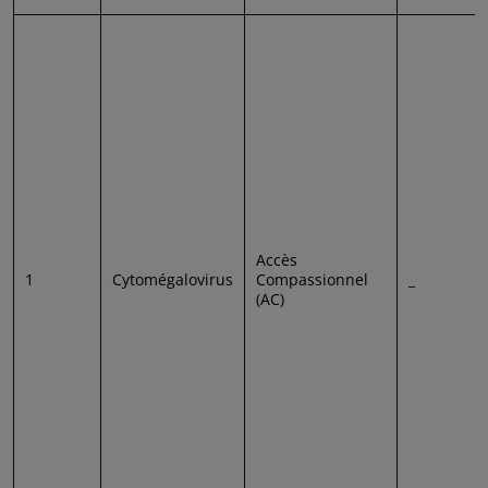
Accès
1
Cytomégalovirus
Compassionnel
_
(AC)