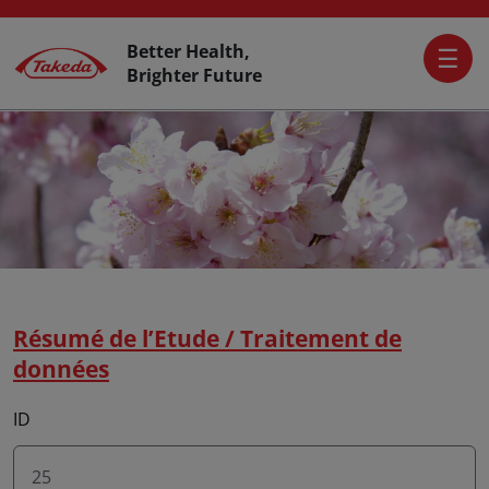
Skip to main content
Activer L’accessibilité
Top Header
Better Health,
Brighter Future
Résumé de l’Etude / Traitement de
données
ID
25