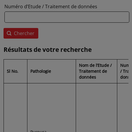
Numéro d’Etude / Traitement de données
Résultats de votre recherche
Nom de l’Etude /
Numér
Sl No.
Pathologie
Traitement de
/ Tra
données
donn
Purpura