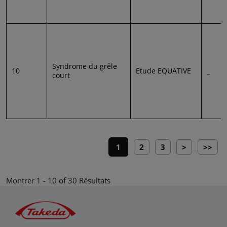
Syndrome du grêle
10
Etude EQUATIVE
_
court
Pagination
Current page
Page
Page
Next page
Last p
1
2
3
>
>>
Montrer 1 - 10 of 30 Résultats