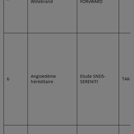
Willebrand
FORvWARD
Angioedème
Etude SNDS-
6
TAK-7
héréditaire
SERENITI