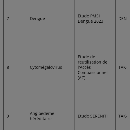
Etude PMSI
7
Dengue
DEN-
Dengue 2023
Etude de
réutilisation de
8
Cytomégalovirus
l'Accès
TAK-6
Compassionnel
(AC)
Angioedème
9
Etude SERENITI
TAK-7
héréditaire